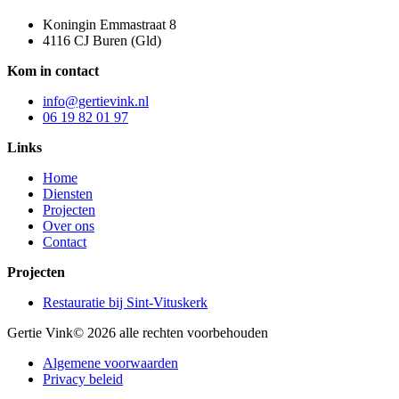
Koningin Emmastraat 8
4116 CJ Buren (Gld)
Kom in contact
info@gertievink.nl
06 19 82 01 97
Links
Home
Diensten
Projecten
Over ons
Contact
Projecten
Restauratie bij Sint-Vituskerk
Gertie Vink
© 2026 alle rechten voorbehouden
Algemene voorwaarden
Privacy beleid