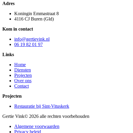
Adres
Koningin Emmastraat 8
4116 CJ Buren (Gld)
Kom in contact
info@gertievink.nl
06 19 82 01 97
Links
Home
Diensten
Projecten
Over ons
Contact
Projecten
Restauratie bij Sint-Vituskerk
Gertie Vink
© 2026 alle rechten voorbehouden
Algemene voorwaarden
Privacy beleid